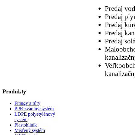
Predaj vo
Predaj pl
Predaj ku
Predaj ka
Predaj sol
Maloobcho
kanalizač
Veľkoobch
kanalizač
Produkty
Fitingy a rúry
PPR zváraný systém
LDPE polyetylénový
systém
Plastohliník
Meďený systém