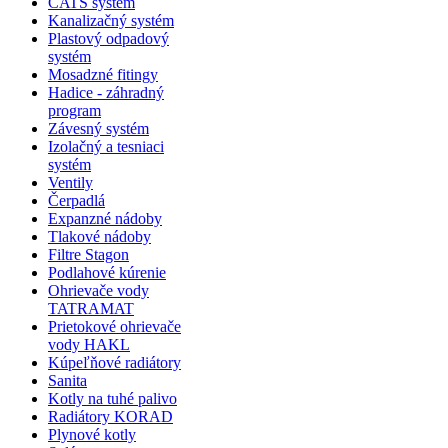
CATS systém
Kanalizačný systém
Plastový odpadový
systém
Mosadzné fitingy
Hadice - záhradný
program
Závesný systém
Izolačný a tesniaci
systém
Ventily
Čerpadlá
Expanzné nádoby
Tlakové nádoby
Filtre Stagon
Podlahové kúrenie
Ohrievače vody
TATRAMAT
Prietokové ohrievače
vody HAKL
Kúpeľňové radiátory
Sanita
Kotly na tuhé palivo
Radiátory KORAD
Plynové kotly