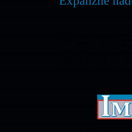
Expanzné nád
Max.
Typ
Objem
Kód
prac. t
nádoby
(l)
(bar)
2320
R 8
8
8
2321
R 12
12
8
2322
R 18
18
8
2323
R 24
24
8
M
Typ
Objem