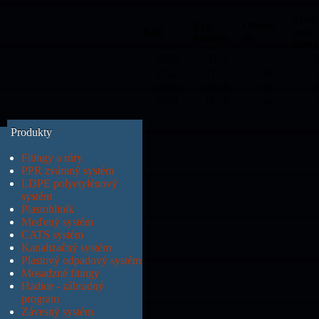
Max.
Typ
Objem
Kód
prac.
nádoby
(l)
(bar)
2331
D 5
5
2332
D 11
11
2333
D 18
18
2334
D 24
24
Produkty
Fitingy a rúry
PPR zváraný systém
LDPE polyetylénový
systém
Plastohliník
Meďený systém
CATS systém
Kanalizačný systém
Plastový odpadový systém
Mosadzné fitingy
Hadice - záhradný
program
Závesný systém