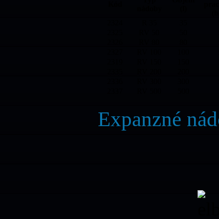
Kód
prac
nádoby
(l)
(b
2324
R 35
35
2325
RV 50
50
2326
RV 80
80
2327
RV 100
100
2319
RV 150
150
2335
RV 200
200
2336
RV 300
300
2337
RV 500
500
Expanzné nád