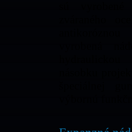
sú vyrobené 
zváraného oce
antikoróznou
vyrobená nád
hydraulickou
násobku projek
špeciálnej gu
výbornú funkčno