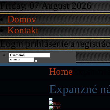
Friday, 07 August 2026
Domov
Kontakt
Login
prihlásenie a registrác
Home
Expanzné
Expanzné n