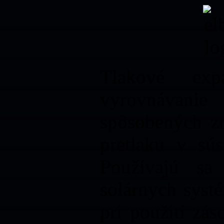
Tlakové exp
vyrovnávan
spôsobených zm
pretlaku v sú
Používajú sa
solárnych syst
pri použití zá