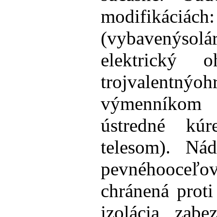
modifikáciác
(vybavenýso
elektrický 
trojvalentný
výmenníkom 
ústredné kúr
telesom). Ná
pevnéhooceľové
chránená proti
izolácia zab