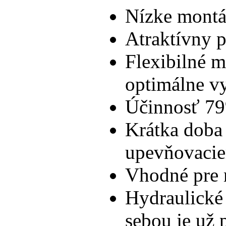
Nízke montá
Atraktívny 
Flexibilné 
optimálne vy
Účinnosť 7
Krátka doba
upevňovaci
Vhodné pre 
Hydraulické
sebou je už