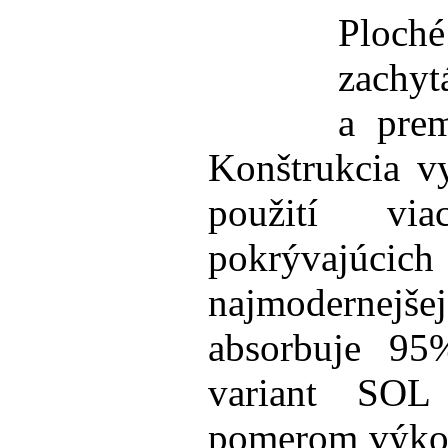
Ploc
zachyt
a prem
Konštrukcia v
použití via
pokrývajúc
najmodernejš
absorbuje 95
variant SOL
pomerom výkon