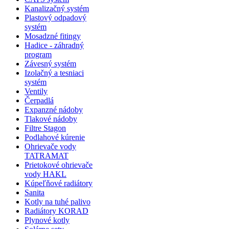
Kanalizačný systém
Plastový odpadový
systém
Mosadzné fitingy
Hadice - záhradný
program
Závesný systém
Izolačný a tesniaci
systém
Ventily
Čerpadlá
Expanzné nádoby
Tlakové nádoby
Filtre Stagon
Podlahové kúrenie
Ohrievače vody
TATRAMAT
Prietokové ohrievače
vody HAKL
Kúpeľňové radiátory
Sanita
Kotly na tuhé palivo
Radiátory KORAD
Plynové kotly