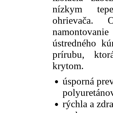
nízkym tepe
ohrievača. 
namontovani
ústredného kúr
prírubu, kto
krytom.
úsporná pre
polyuretánov
rýchla a zdr