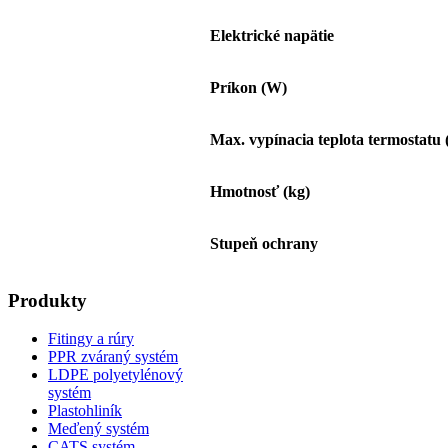
Elektrické napätie
Príkon (W)
Max. vypínacia teplota termostatu 
Hmotnosť (kg)
Stupeň ochrany
Produkty
Fitingy a rúry
PPR zváraný systém
LDPE polyetylénový
systém
Plastohliník
Meďený systém
CATS systém