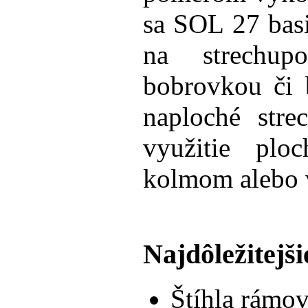
sa SOL 27 bas
na strechupo
bobrovkou či 
naploché stre
využitie plo
kolmom alebo 
Najdôležitejš
Štíhla rámov