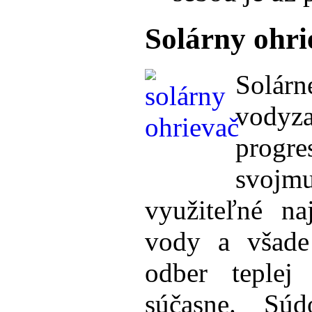
Solárny ohri
Solárn
vodyz
progr
svojm
využiteľné n
vody a všade
odber teplej
súčasne. Sú