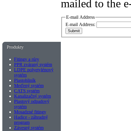
mailed to the e
E-mail Address
E-mail Address:
Submit
Produkty
Fitingy a rúry
PPR zváraný systém
LDPE polyetylénový
systém
Plastohliník
Meďený systém
CATS systém
Kanalizačný systém
Plastový odpadový
systém
Mosadzné fitingy
Hadice - záhradný
program
Závesný systém