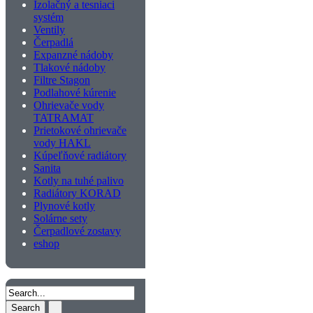
Izolačný a tesniaci
systém
Ventily
Čerpadlá
Expanzné nádoby
Tlakové nádoby
Filtre Stagon
Podlahové kúrenie
Ohrievače vody
TATRAMAT
Prietokové ohrievače
vody HAKL
Kúpeľňové radiátory
Sanita
Kotly na tuhé palivo
Radiátory KORAD
Plynové kotly
Solárne sety
Čerpadlové zostavy
eshop
Search