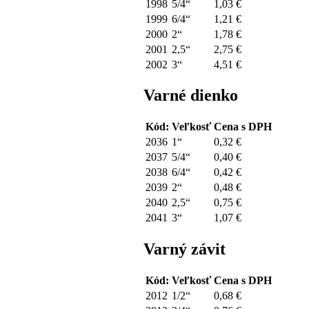
1998
5/4“
1,03 €
1999
6/4“
1,21 €
2000
2“
1,78 €
2001
2,5“
2,75 €
2002
3“
4,51 €
Varné dienko
Kód:
Veľkosť
Cena s DPH
2036
1“
0,32 €
2037
5/4“
0,40 €
2038
6/4“
0,42 €
2039
2“
0,48 €
2040
2,5“
0,75 €
2041
3“
1,07 €
Varný závit
Kód:
Veľkosť
Cena s DPH
2012
1/2“
0,68 €