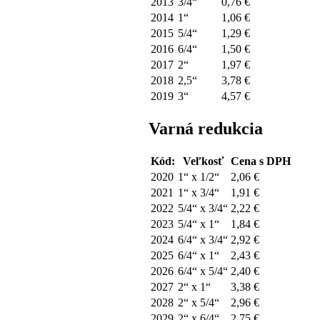
2013
3/4“
0,76 €
2014
1“
1,06 €
2015
5/4“
1,29 €
2016
6/4“
1,50 €
2017
2“
1,97 €
2018
2,5“
3,78 €
2019
3“
4,57 €
Varná redukcia
Kód:
Veľkosť
Cena s DPH
2020
1“ x 1/2“
2,06 €
2021
1“ x 3/4“
1,91 €
2022
5/4“ x 3/4“
2,22 €
2023
5/4“ x 1“
1,84 €
2024
6/4“ x 3/4“
2,92 €
2025
6/4“ x 1“
2,43 €
2026
6/4“ x 5/4“
2,40 €
2027
2“ x 1“
3,38 €
2028
2“ x 5/4“
2,96 €
2029
2“ x 6/4“
2,75 €