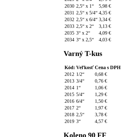
2030
2,5“ x 1“
5,98 €
2031
2,5“ x 5/4“
4,35 €
2032
2,5“ x 6/4“
3,34 €
2033
2,5“ x 2“
3,13 €
2035
3“ x 2“
4,09 €
2034
3“ x 2,5“
4,03 €
Varný T-kus
Kód:
Veľkosť
Cena s DPH
2012
1/2“
0,68 €
2013
3/4“
0,76 €
2014
1“
1,06 €
2015
5/4“
1,29 €
2016
6/4“
1,50 €
2017
2“
1,97 €
2018
2,5“
3,78 €
2019
3“
4,57 €
Koleno 90 FF