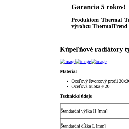
Garancia 5 rokov!
Produktom Thermal Tr
výrobcu ThermalTrend 
Kúpeľňové radiátory ty
Materiál
Oceľový štvorcový profil 30x3
Oceľová trubka ø 20
Technické údaje
Štandardní výška H [mm]
Štandardní dĺžka L [mm]