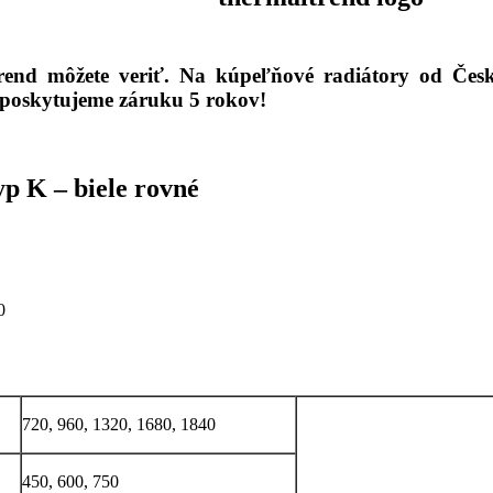
end môžete veriť.
Na kúpeľňové radiátory od Čes
poskytujeme záruku 5 rokov!
p K – biele rovné
0
720, 960, 1320, 1680, 1840
450, 600, 750