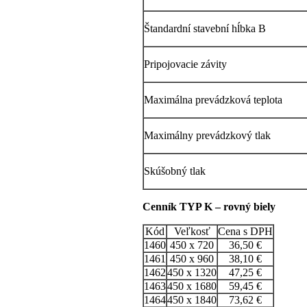
Štandardní stavební hĺbka B
Pripojovacie závity
Maximálna prevádzková teplota
Maximálny prevádzkový tlak
Skúšobný tlak
Cenník TYP K – rovný biely
Kód
Veľkosť
Cena s DPH
1460
450 x 720
36,50 €
1461
450 x 960
38,10 €
1462
450 x 1320
47,25 €
1463
450 x 1680
59,45 €
1464
450 x 1840
73,62 €