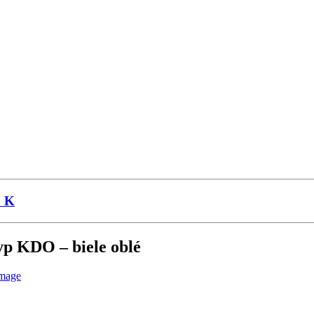
p K
yp KDO – biele oblé