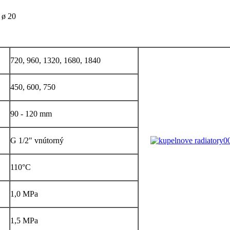
1
 ø 20
720, 960, 1320, 1680, 1840
450, 600, 750
90 - 120 mm
G 1/2" vnútorný
110°C
1,0 MPa
1,5 MPa