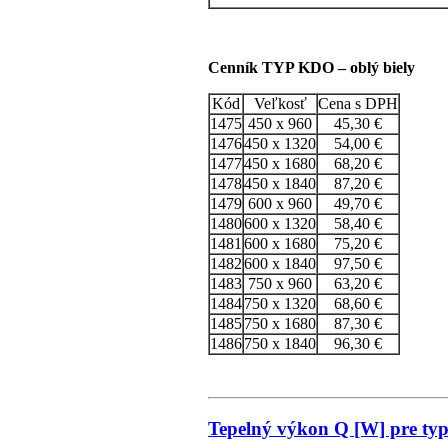
Cenník TYP KDO – oblý biely
Kód
Veľkosť
Cena s DPH
1475
450 x 960
45,30 €
1476
450 x 1320
54,00 €
1477
450 x 1680
68,20 €
1478
450 x 1840
87,20 €
1479
600 x 960
49,70 €
1480
600 x 1320
58,40 €
1481
600 x 1680
75,20 €
1482
600 x 1840
97,50 €
1483
750 x 960
63,20 €
1484
750 x 1320
68,60 €
1485
750 x 1680
87,30 €
1486
750 x 1840
96,30 €
Tepelný výkon Q [W] pre t