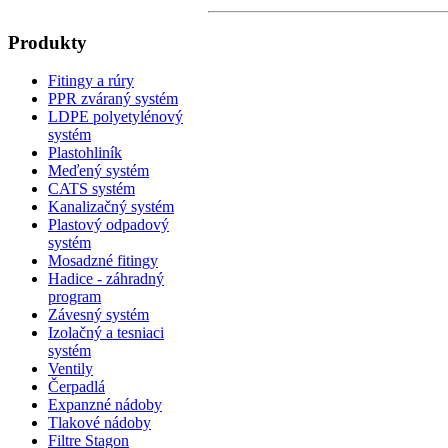
Produkty
Fitingy a rúry
PPR zváraný systém
LDPE polyetylénový
systém
Plastohliník
Meďený systém
CATS systém
Kanalizačný systém
Plastový odpadový
systém
Mosadzné fitingy
Hadice - záhradný
program
Závesný systém
Izolačný a tesniaci
systém
Ventily
Čerpadlá
Expanzné nádoby
Tlakové nádoby
Filtre Stagon